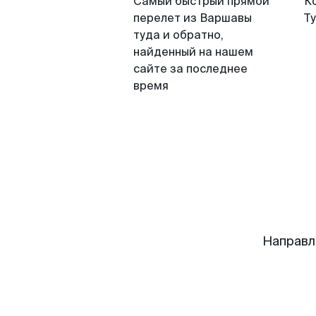
Самый быстрый прямой
К
перелет из Варшавы
Т
туда и обратно,
найденный на нашем
сайте за последнее
время
Направл