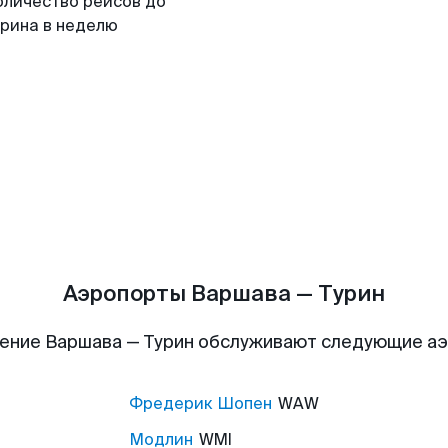
оличество рейсов до
урина в неделю
Аэропорты Варшава — Турин
ение Варшава — Турин обслуживают следующие а
Фредерик Шопен
WAW
Модлин
WMI