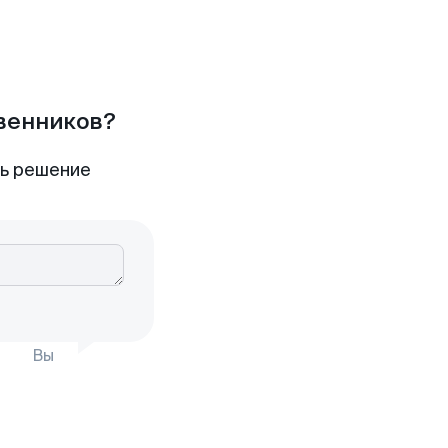
твенников?
ть решение
Вы