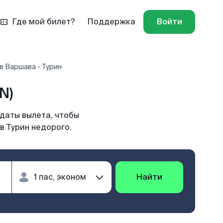
Где мой билет?
Поддержка
Войти
в Варшава - Турин
N)
 даты вылета, чтобы
в Турин недорого.
Найти