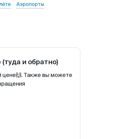
лёте
Аэропорты
е
(туда и обратно)
й цене🙌. Также вы можете
звращения