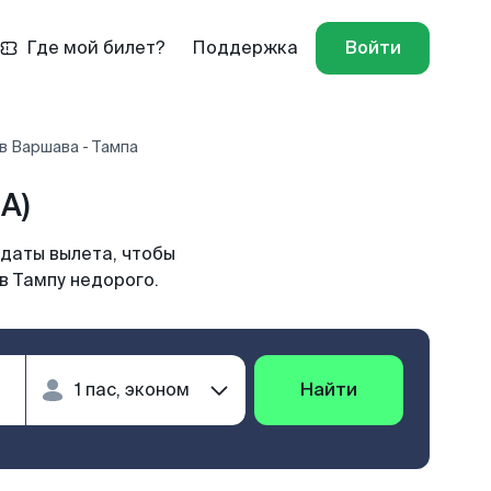
Где мой билет?
Поддержка
Войти
в Варшава - Тампа
A)
 даты вылета, чтобы
в Тампу недорого.
Найти