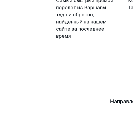
Самый быстрый прямой
К
перелет из Варшавы
Т
туда и обратно,
найденный на нашем
сайте за последнее
время
Направл