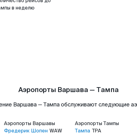
оличество рейсов до
ампы в неделю
Аэропорты Варшава — Тампа
ение Варшава — Тампа обслуживают следующие а
Аэропорты
Варшавы
Аэропорты
Тампы
Фредерик Шопен
WAW
Тампа
TPA