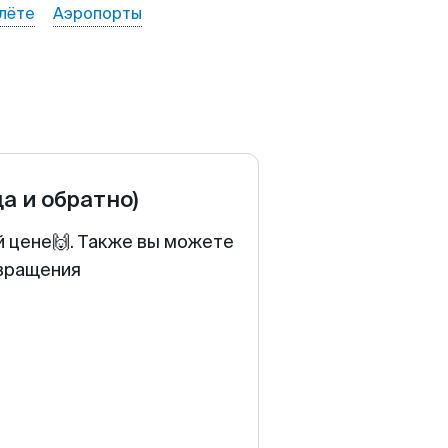
лёте
Аэропорты
да и обратно)
й цене🙌. Также вы можете
звращения