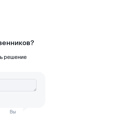
твенников?
ть решение
Вы