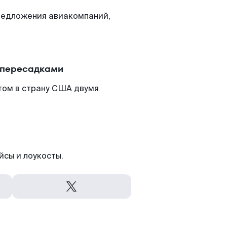
редложения авиакомпаний,
 пересадками
том в страну США двумя
йсы и лоукосты.