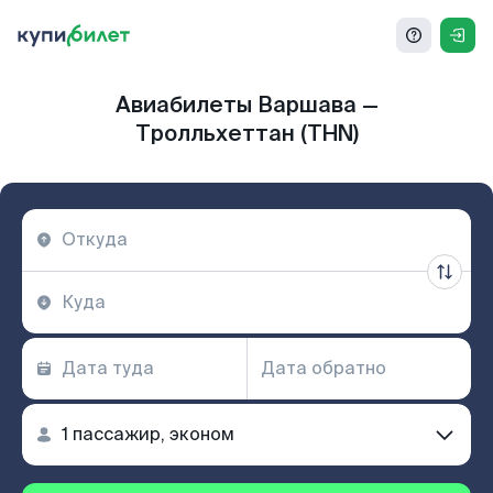
Авиабилеты Варшава —
Тролльхеттан (THN)