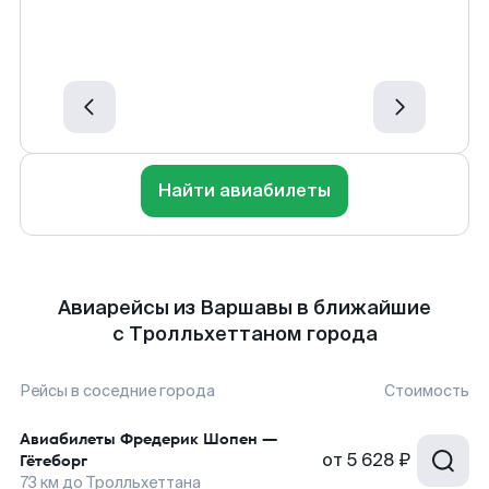
Найти авиабилеты
Авиарейсы из Варшавы в ближайшие
с Тролльхеттаном города
Рейсы в соседние города
Стоимость
Авиабилеты
Фредерик Шопен
—
от
5 628 ₽
Гётеборг
73
км до
Тролльхеттана