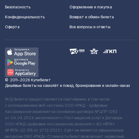
Безопасность
Оформление и покупка
Конфиденциальность
Возврат и обмен билета
Оферта
Все вопросы и ответы
©
2011–2026
Купибилет
Дешёвые билеты на самолёт и поезд, бронирование и онлайн-заказ
Ж/Д билеты предоставляются партнёрами, в том числе
с использованием веб-системы ООО «РЖД – Цифровые
пассажирские решения» на основании договора № ЦПР-1282
от 04.04.2024 заключенного с Поставщиком услуг и Договора
ООО «РЖД-Цифровые пассажирские решения» c АО «ФПК»
№ ФПК-22-316 от 27.12.2022 г. Сайт не является официальным
ресурсом ОАО «РЖД». Стоимость билетов включает сервисный