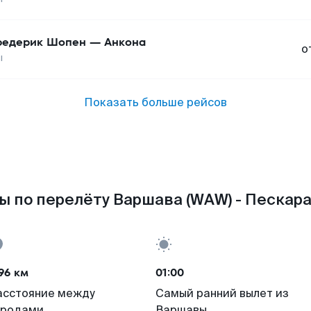
едерик Шопен
—
Анкона
о
ы
Показать больше рейсов
ы по перелёту Варшава (WAW) - Пескара 
96 км
01:00
асстояние между
Самый ранний вылет из
ородами
Варшавы