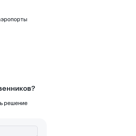
аэропорты
твенников?
ть решение