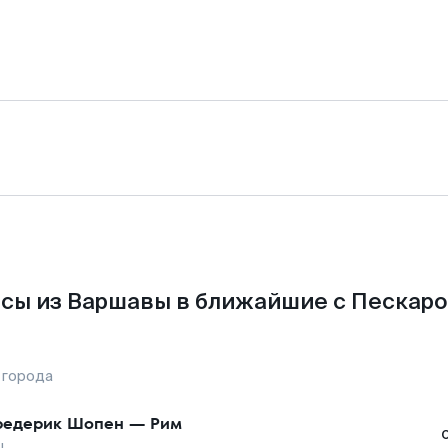
сы из Варшавы в ближайшие с Пескаро
 города
едерик Шопен
—
Рим
ы