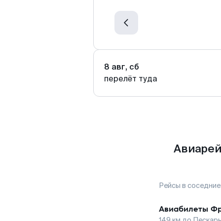
8 авг, сб
перелёт туда
Авиарей
Рейсы в соседние
Авиабилеты
Фр
149
км до
Пескар