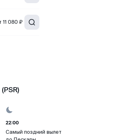
т
11 080 ₽
(PSR)
22:00
Самый поздний вылет
до Пескары