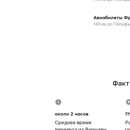
Авиабилеты
Фр
148
км до
Пескар
Факт
около 2 часов
11
Среднее время
Р
перелета из Варшавы
г