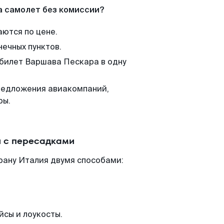
а самолет без комиссии?
аются по цене.
нечных пунктов.
 билет Варшава Пескара в одну
редложения авиакомпаний,
ры.
 с пересадками
рану Италия двумя способами:
йсы и лоукосты.