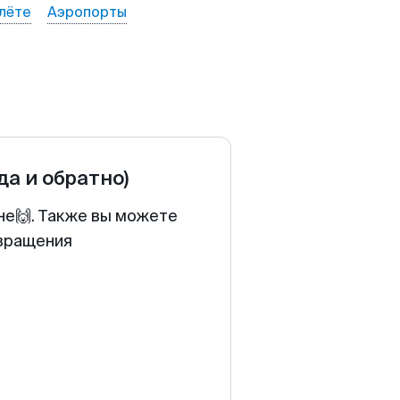
лёте
Аэропорты
да и обратно)
не🙌. Также вы можете
звращения