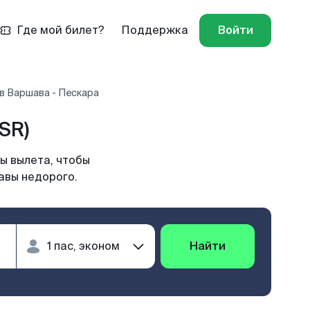
Где мой билет?
Поддержка
Войти
в Варшава - Пескара
SR)
ы вылета, чтобы
авы недорого.
Найти