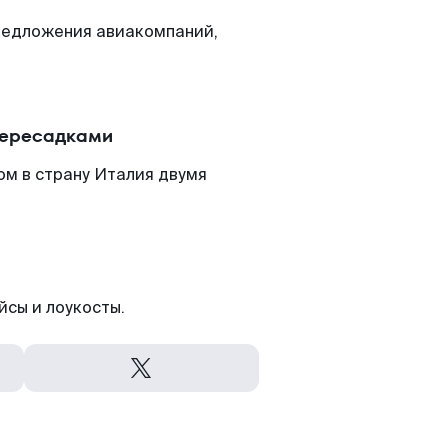
редложения авиакомпаний,
пересадками
ом в страну Италия двумя
йсы и лоукосты.