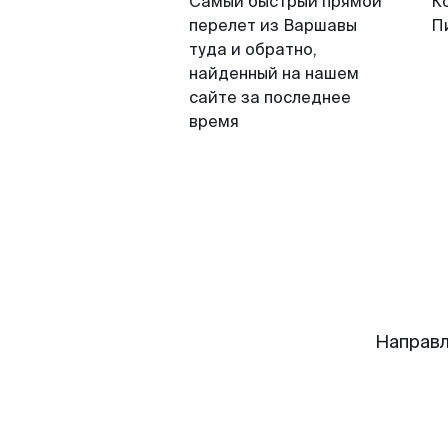
Самый быстрый прямой
К
перелет из Варшавы
П
туда и обратно,
найденный на нашем
сайте за последнее
время
Направл