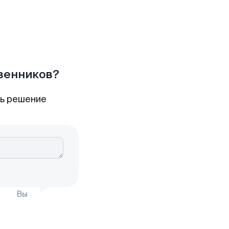
твенников?
ть решение
Вы