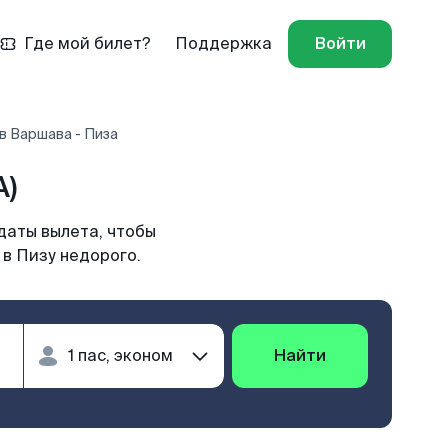
Где мой билет?
Поддержка
Войти
в Варшава - Пиза
A)
даты вылета, чтобы
в Пизу недорого.
Найти