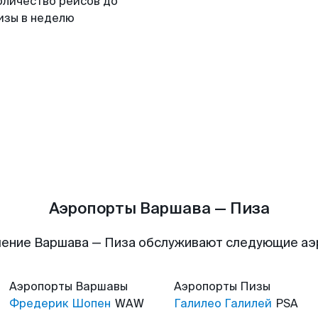
оличество рейсов до
изы в неделю
Аэропорты Варшава — Пиза
ение Варшава — Пиза обслуживают следующие а
Аэропорты
Варшавы
Аэропорты
Пизы
Фредерик Шопен
WAW
Галилео Галилей
PSA