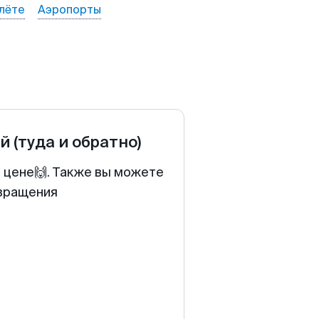
лёте
Аэропорты
ей
(туда и обратно)
й цене🙌. Также вы можете
звращения