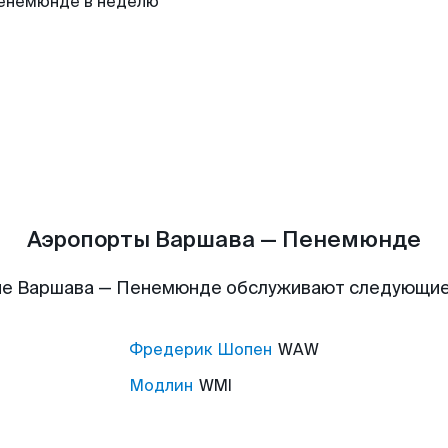
енемюнде в неделю
Аэропорты Варшава — Пенемюнде
е Варшава — Пенемюнде обслуживают следующи
Фредерик Шопен
WAW
Модлин
WMI