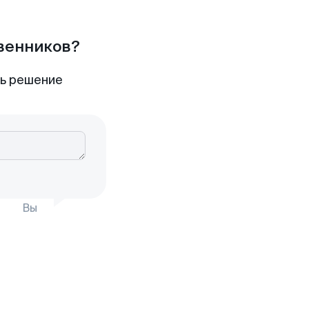
твенников?
ть решение
Вы