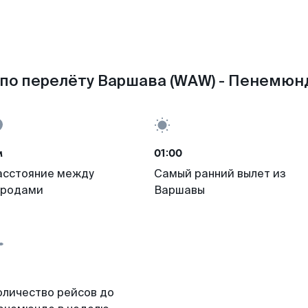
по перелёту Варшава (WAW) - Пенемюнд
м
01:00
асстояние между
Самый ранний вылет из
ородами
Варшавы
оличество рейсов до