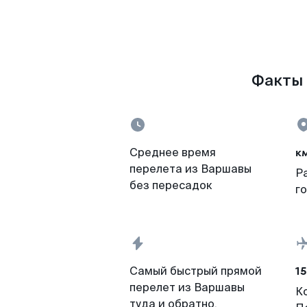
Факты 
к
Среднее время
перелета из Варшавы
Р
без пересадок
г
15
Самый быстрый прямой
перелет из Варшавы
К
туда и обратно,