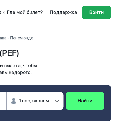
Где мой билет?
Поддержка
Войти
ава - Пенемюнде
(PEF)
ы вылета, чтобы
авы недорого.
Найти