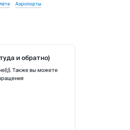
лёте
Аэропорты
(туда и обратно)
не🙌. Также вы можете
звращения