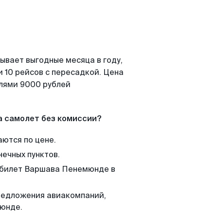
ывает выгодные месяца в году,
 10 рейсов с пересадкой. Цена
елями 9000 рублей
а самолет без комиссии?
аются по цене.
нечных пунктов.
м билет Варшава Пенемюнде в
редложения авиакомпаний,
мюнде.