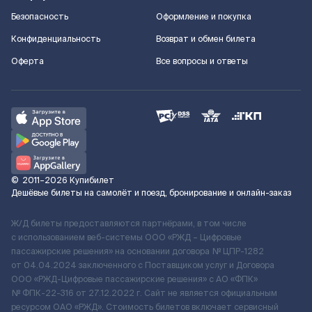
Безопасность
Оформление и покупка
Конфиденциальность
Возврат и обмен билета
Оферта
Все вопросы и ответы
©
2011–2026
Купибилет
Дешёвые билеты на самолёт и поезд, бронирование и онлайн-заказ
Ж/Д билеты предоставляются партнёрами, в том числе
с использованием веб-системы ООО «РЖД – Цифровые
пассажирские решения» на основании договора № ЦПР-1282
от 04.04.2024 заключенного с Поставщиком услуг и Договора
ООО «РЖД-Цифровые пассажирские решения» c АО «ФПК»
№ ФПК-22-316 от 27.12.2022 г. Сайт не является официальным
ресурсом ОАО «РЖД». Стоимость билетов включает сервисный