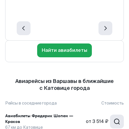
Найти авиабилеты
Авиарейсы из Варшавы в ближайшие
с Катовице города
Рейсы в соседние города
Стоимость
Авиабилеты
Фредерик Шопен
—
от
3 514 ₽
Краков
67
км до
Катовице