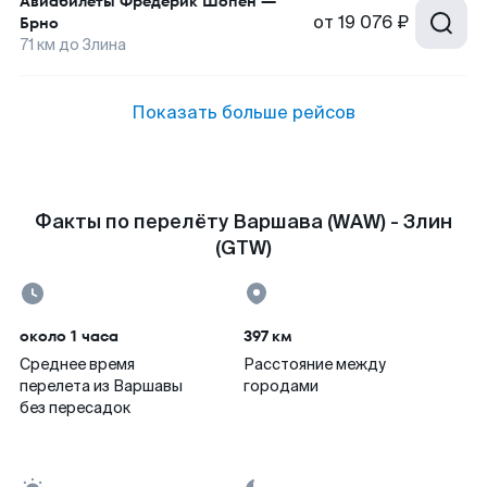
Авиабилеты
Фредерик Шопен
—
от
19 076 ₽
Брно
71
км до
Злина
Показать больше рейсов
Факты по перелёту Варшава (WAW) - Злин
(GTW)
около 1 часа
397 км
Среднее время
Расстояние между
перелета из Варшавы
городами
без пересадок