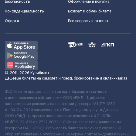
Безопасность
Оформление и покупка
Конфиденциальность
Возврат и обмен билета
Оферта
Все вопросы и ответы
©
2011–2026
Купибилет
Дешёвые билеты на самолёт и поезд, бронирование и онлайн-заказ
Ж/Д билеты предоставляются партнёрами, в том числе
с использованием веб-системы ООО «РЖД – Цифровые
пассажирские решения» на основании договора № ЦПР-1282
от 04.04.2024 заключенного с Поставщиком услуг и Договора
ООО «РЖД-Цифровые пассажирские решения» c АО «ФПК»
№ ФПК-22-316 от 27.12.2022 г. Сайт не является официальным
ресурсом ОАО «РЖД». Стоимость билетов включает сервисный
сбор. Итоговая цена отображена на экране подтверждения покупки.