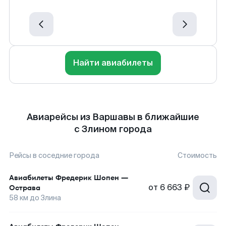
Найти авиабилеты
Авиарейсы из Варшавы в ближайшие
с Злином города
Рейсы в соседние города
Стоимость
Авиабилеты
Фредерик Шопен
—
от
6 663 ₽
Острава
58
км до
Злина