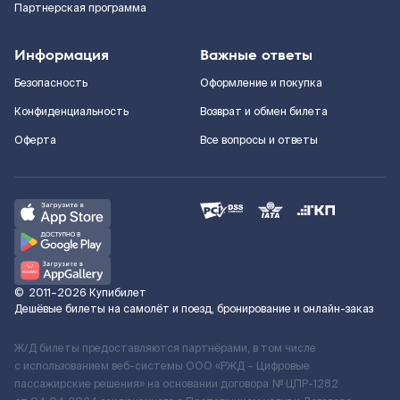
Партнерская программа
Информация
Важные ответы
Безопасность
Оформление и покупка
Конфиденциальность
Возврат и обмен билета
Оферта
Все вопросы и ответы
©
2011–2026
Купибилет
Дешёвые билеты на самолёт и поезд, бронирование и онлайн-заказ
Ж/Д билеты предоставляются партнёрами, в том числе
с использованием веб-системы ООО «РЖД – Цифровые
пассажирские решения» на основании договора № ЦПР-1282