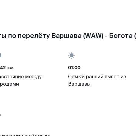
ы по перелёту Варшава (WAW) - Богота 
942 км
01:00
асстояние между
Самый ранний вылет из
ородами
Варшавы