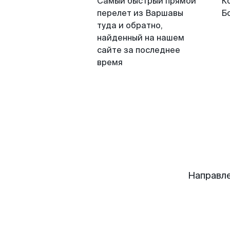
Самый быстрый прямой
К
перелет из Варшавы
Б
туда и обратно,
найденный на нашем
сайте за последнее
время
Направле