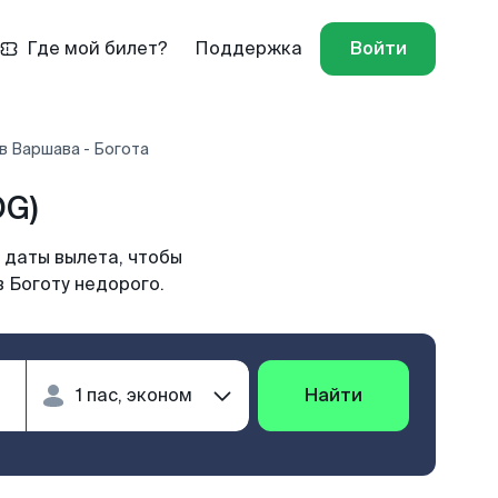
Где мой билет?
Поддержка
Войти
в Варшава - Богота
OG)
 даты вылета, чтобы
 Боготу недорого.
Найти