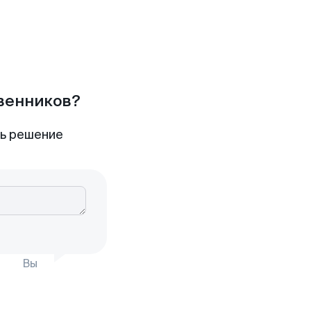
твенников?
ть решение
Вы