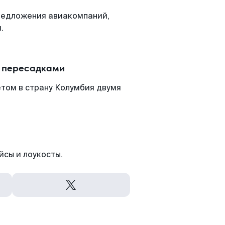
редложения авиакомпаний,
.
с пересадками
том в страну Колумбия двумя
йсы и лоукосты.