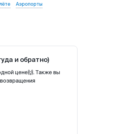
лёте
Аэропорты
туда и обратно)
одной цене🙌. Также вы
у возвращения