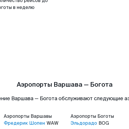
оличество рейсов до
оготы в неделю
Аэропорты Варшава — Богота
ние Варшава — Богота обслуживают следующие 
Аэропорты
Варшавы
Аэропорты
Боготы
Фредерик Шопен
WAW
Эльдорадо
BOG