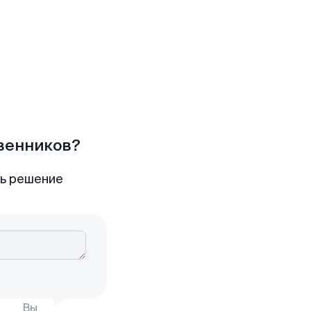
твенников?
ть решение
Вы