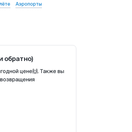
лёте
Аэропорты
 и обратно)
ыгодной цене🙌. Также вы
у возвращения