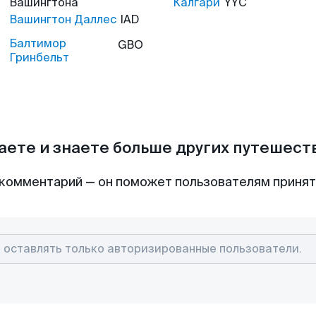
Вашингтона
Калгари
YYC
Вашингтон Даллес
IAD
Балтимор
GBO
Гринбельт
аете и знаете больше других путешес
комментарий — он поможет пользователям приня