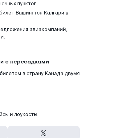
нечных пунктов.
 билет Вашингтон Калгари в
редложения авиакомпаний,
и.
ли с пересадками
билетом в страну Канада двумя
йсы и лоукосты.