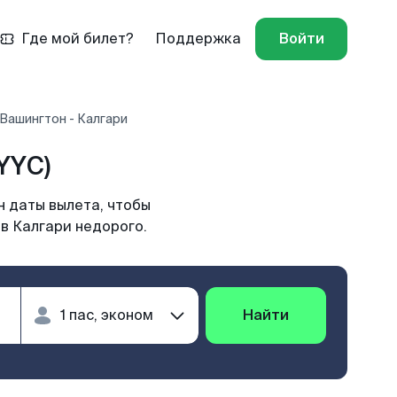
Где мой билет?
Поддержка
Войти
Вашингтон - Калгари
YYC)
н даты вылета, чтобы
в Калгари недорого.
Найти