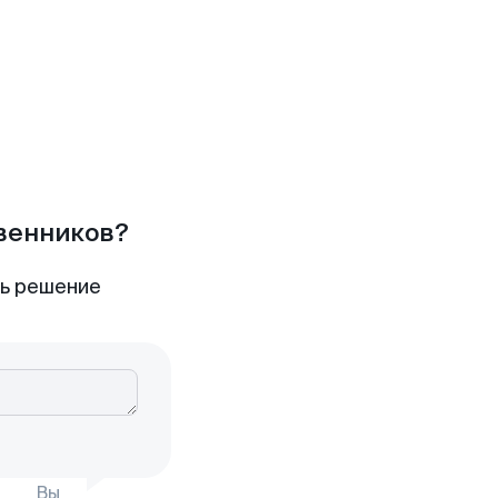
твенников?
ть решение
Вы