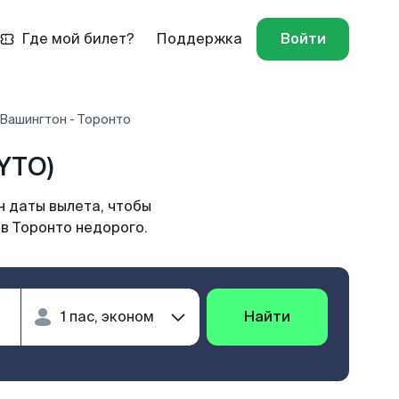
Где мой билет?
Поддержка
Войти
 Вашингтон - Торонто
YTO)
н даты вылета, чтобы
в Торонто недорого.
Найти