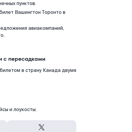
нечных пунктов.
 билет Вашингтон Торонто в
редложения авиакомпаний,
о.
и с пересадками
билетом в страну Канада двумя
йсы и лоукосты.