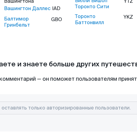
Билли Бишоп
Вашингтона
YTZ
Торонто Сити
Вашингтон Даллес
IAD
Торонто
YKZ
Балтимор
GBO
Баттонвилл
Гринбельт
аете и знаете больше других путешес
комментарий — он поможет пользователям приня