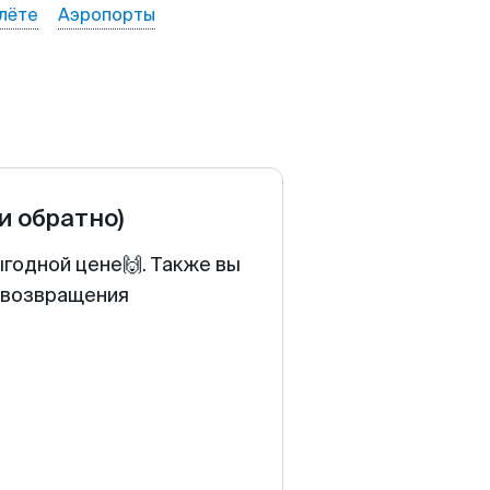
лёте
Аэропорты
 и обратно)
ыгодной цене🙌. Также вы
у возвращения