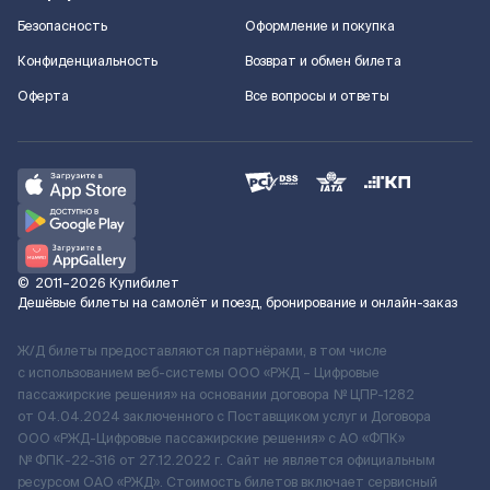
Безопасность
Оформление и покупка
Конфиденциальность
Возврат и обмен билета
Оферта
Все вопросы и ответы
©
2011–2026
Купибилет
Дешёвые билеты на самолёт и поезд, бронирование и онлайн-заказ
Ж/Д билеты предоставляются партнёрами, в том числе
с использованием веб-системы ООО «РЖД – Цифровые
пассажирские решения» на основании договора № ЦПР-1282
от 04.04.2024 заключенного с Поставщиком услуг и Договора
ООО «РЖД-Цифровые пассажирские решения» c АО «ФПК»
№ ФПК-22-316 от 27.12.2022 г. Сайт не является официальным
ресурсом ОАО «РЖД». Стоимость билетов включает сервисный