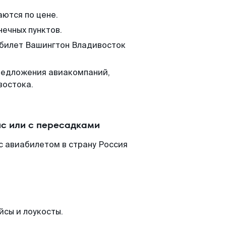
аются по цене.
нечных пунктов.
 билет Вашингтон Владивосток
редложения авиакомпаний,
востока.
йс или с пересадками
с авиабилетом в страну Россия
йсы и лоукосты.