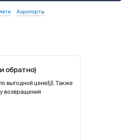
лёте
Аэропорты
 и обратно)
по выгодной цене🙌. Также
ту возвращения