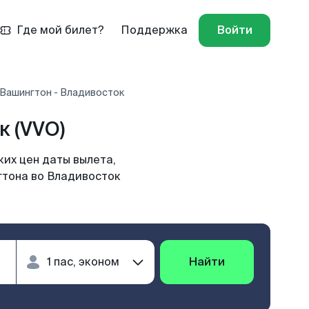
Где мой билет?
Поддержка
Войти
 Вашингтон - Владивосток
 (VVO)
их цен даты вылета,
гтона во Владивосток
Найти