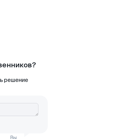
твенников?
ть решение
Вы