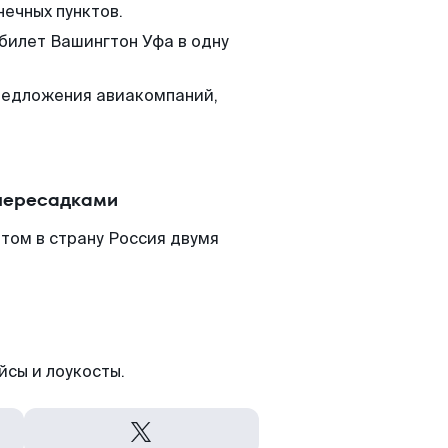
нечных пунктов.
 билет Вашингтон Уфа в одну
редложения авиакомпаний,
 пересадками
том в страну Россия двумя
йсы и лоукосты.