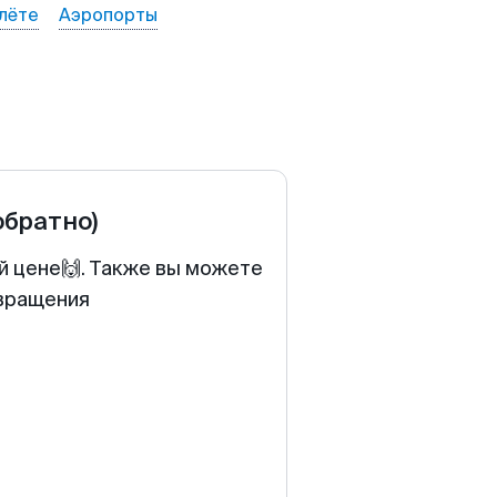
лёте
Аэропорты
обратно)
й цене🙌. Также вы можете
звращения