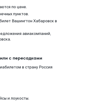
аются по цене.
нечных пунктов.
 билет Вашингтон Хабаровск в
редложения авиакомпаний,
овска.
 или с пересадками
виабилетом в страну Россия
йсы и лоукосты.