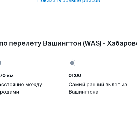
Показать больше рейсов
по перелёту Вашингтон (WAS) - Хабаровс
70 км
01:00
асстояние между
Самый ранний вылет из
ородами
Вашингтона