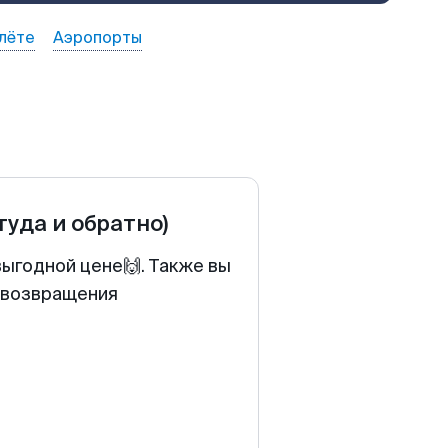
лёте
Аэропорты
туда и обратно)
выгодной цене🙌. Также вы
у возвращения