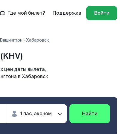
Где мой билет?
Поддержка
Войти
 Вашингтон - Хабаровск
(KHV)
х цен даты вылета,
ингтона в Хабаровск
Найти