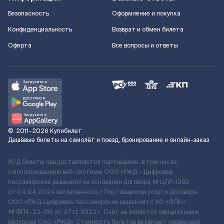
Безопасность
Оформление и покупка
Конфиденциальность
Возврат и обмен билета
Оферта
Все вопросы и ответы
©
2011–2026
Купибилет
Дешёвые билеты на самолёт и поезд, бронирование и онлайн-заказ
Ж/Д билеты предоставляются партнёрами, в том числе
с использованием веб-системы ООО «РЖД – Цифровые
пассажирские решения» на основании договора № ЦПР-1282
от 04.04.2024 заключенного с Поставщиком услуг и Договора
ООО «РЖД-Цифровые пассажирские решения» c АО «ФПК»
№ ФПК-22-316 от 27.12.2022 г. Сайт не является официальным
ресурсом ОАО «РЖД». Стоимость билетов включает сервисный