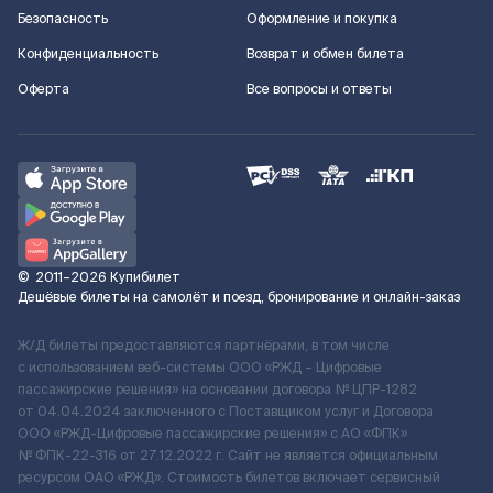
Безопасность
Оформление и покупка
Конфиденциальность
Возврат и обмен билета
Оферта
Все вопросы и ответы
©
2011–2026
Купибилет
Дешёвые билеты на самолёт и поезд, бронирование и онлайн-заказ
Ж/Д билеты предоставляются партнёрами, в том числе
с использованием веб-системы ООО «РЖД – Цифровые
пассажирские решения» на основании договора № ЦПР-1282
от 04.04.2024 заключенного с Поставщиком услуг и Договора
ООО «РЖД-Цифровые пассажирские решения» c АО «ФПК»
№ ФПК-22-316 от 27.12.2022 г. Сайт не является официальным
ресурсом ОАО «РЖД». Стоимость билетов включает сервисный