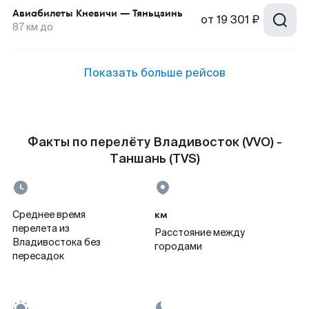
Авиабилеты
Кневичи
—
Тяньцзинь
от
19 301 ₽
87
км до
Показать больше рейсов
Факты по перелёту Владивосток (VVO) -
Таншань (TVS)
км
Среднее время
перелета из
Расстояние между
Владивостока без
городами
пересадок