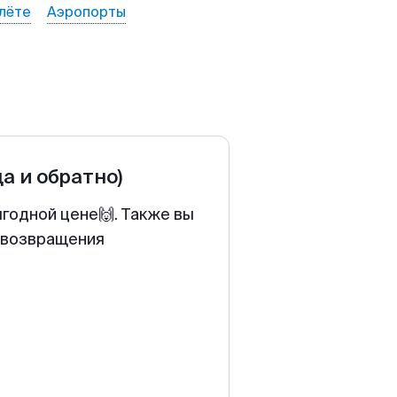
лёте
Аэропорты
да и обратно)
ыгодной цене🙌. Также вы
у возвращения