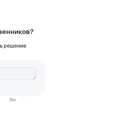
твенников?
ть решение
Вы