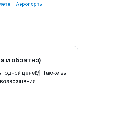
лёте
Аэропорты
да и обратно)
ыгодной цене🙌. Также вы
у возвращения