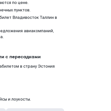
аются по цене.
нечных пунктов.
 билет Владивосток Таллин в
редложения авиакомпаний,
а.
ли с пересадками
абилетом в страну Эстония
йсы и лоукосты.