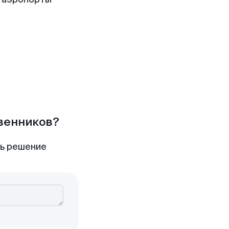
твенников?
ть решение