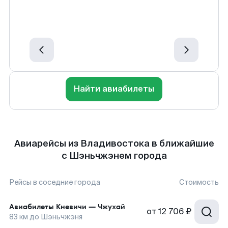
Найти авиабилеты
Авиарейсы из Владивостока в ближайшие
с Шэньчжэнем города
Рейсы в соседние города
Стоимость
Авиабилеты
Кневичи
—
Чжухай
от
12 706 ₽
83
км до
Шэньчжэня