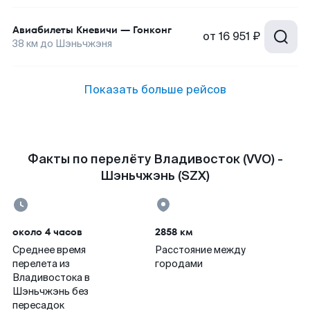
Авиабилеты
Кневичи
—
Гонконг
от
16 951 ₽
38
км до
Шэньчжэня
Показать больше рейсов
Факты по перелёту Владивосток (VVO) -
Шэньчжэнь (SZX)
около 4 часов
2858 км
Среднее время
Расстояние между
перелета из
городами
Владивостока в
Шэньчжэнь без
пересадок