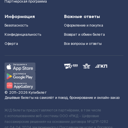
Партнерская программа
Информация
Важные ответы
Безопасность
Оформление и покупка
Конфиденциальность
Возврат и обмен билета
Оферта
Все вопросы и ответы
©
2011–2026
Купибилет
Дешёвые билеты на самолёт и поезд, бронирование и онлайн-заказ
Ж/Д билеты предоставляются партнёрами, в том числе
с использованием веб-системы ООО «РЖД – Цифровые
пассажирские решения» на основании договора № ЦПР-1282
от 04.04.2024 заключенного с Поставщиком услуг и Договора