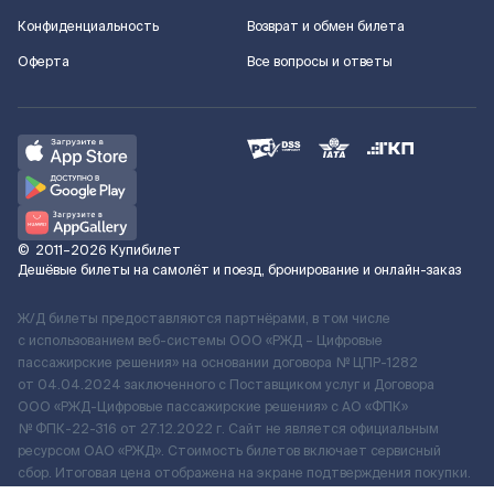
Конфиденциальность
Возврат и обмен билета
Оферта
Все вопросы и ответы
©
2011–2026
Купибилет
Дешёвые билеты на самолёт и поезд, бронирование и онлайн-заказ
Ж/Д билеты предоставляются партнёрами, в том числе
с использованием веб-системы ООО «РЖД – Цифровые
пассажирские решения» на основании договора № ЦПР-1282
от 04.04.2024 заключенного с Поставщиком услуг и Договора
ООО «РЖД-Цифровые пассажирские решения» c АО «ФПК»
№ ФПК-22-316 от 27.12.2022 г. Сайт не является официальным
ресурсом ОАО «РЖД». Стоимость билетов включает сервисный
сбор. Итоговая цена отображена на экране подтверждения покупки.