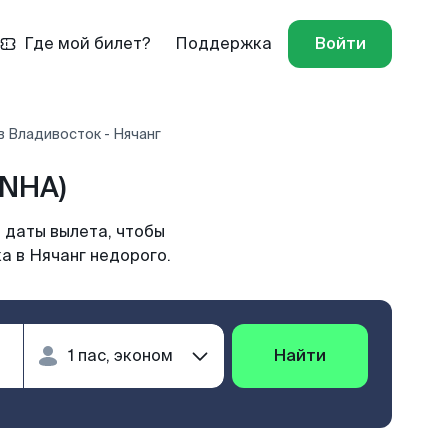
Где мой билет?
Поддержка
Войти
 Владивосток - Нячанг
(NHA)
 даты вылета, чтобы
а в Нячанг недорого.
Найти