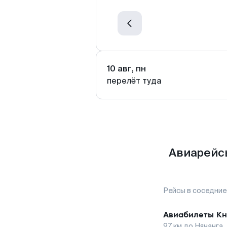
10 авг, пн
перелёт туда
Авиарейсы
Рейсы в соседние
Авиабилеты
Кн
97
км до
Нячанга