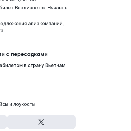
 билет Владивосток Нячанг в
редложения авиакомпаний,
а.
ли с пересадками
иабилетом в страну Вьетнам
йсы и лоукосты.