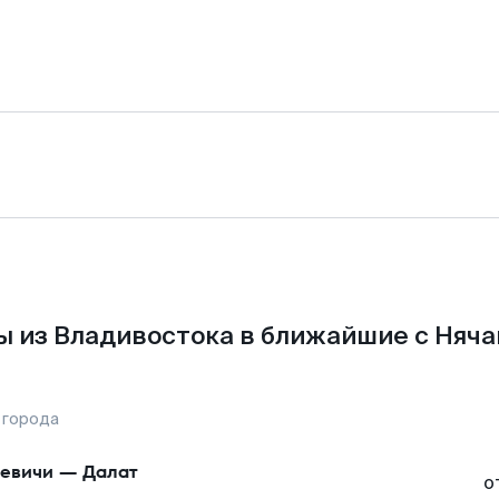
 из Владивостока в ближайшие с Няча
 города
евичи
—
Далат
о