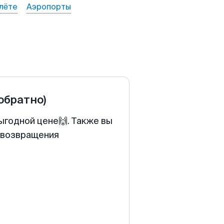
лёте
Аэропорты
 обратно)
ыгодной цене🙌. Также вы
у возвращения