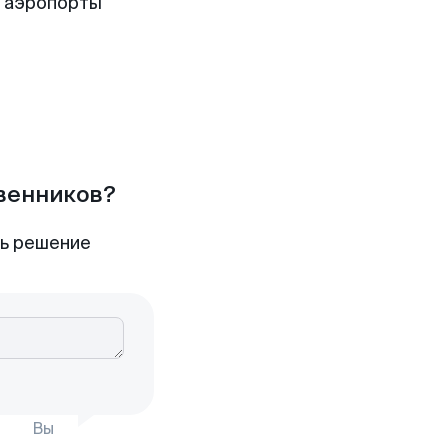
 аэропорты
твенников?
ть решение
Вы