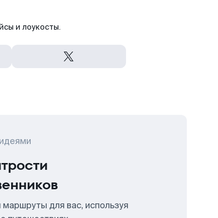
йсы и лоукосты.
 идеями
итрости
венников
 маршруты для вас, используя