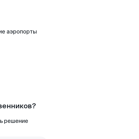
ие аэропорты
твенников?
ть решение