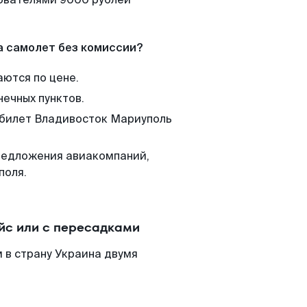
а самолет без комиссии?
аются по цене.
нечных пунктов.
м билет Владивосток Мариуполь
редложения авиакомпаний,
поля.
йс или с пересадками
 в страну Украина двумя