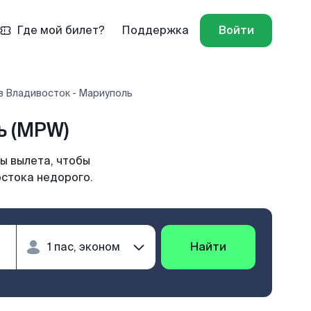
Где мой билет?
Поддержка
Войти
в Владивосток - Мариуполь
ь (MPW)
ы вылета, чтобы
остока недорого.
Найти