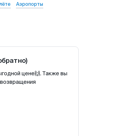
лёте
Аэропорты
обратно)
ыгодной цене🙌. Также вы
у возвращения