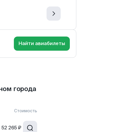
Найти авиабилеты
ном города
Стоимость
т
52 265 ₽