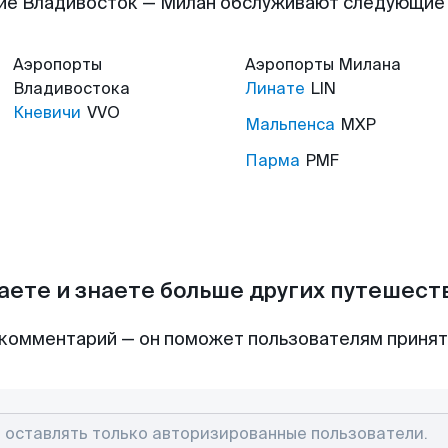
ие Владивосток — Милан обслуживают следующие
Аэропорты
Аэропорты
Милана
Владивостока
Линате
LIN
Кневичи
VVO
Мальпенса
MXP
Парма
PMF
аете и знаете больше других путешес
комментарий — он поможет пользователям приня