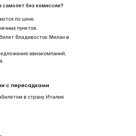
а самолет без комиссии?
аются по цене.
нечных пунктов.
 билет Владивосток Милан в
редложения авиакомпаний,
а.
ли с пересадками
абилетом в страну Италия