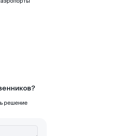
 аэропорты
твенников?
ть решение