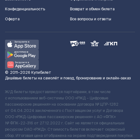
Конфиденциальность
Возврат и обмен билета
Оферта
Все вопросы и ответы
©
2011–2026
Купибилет
Дешёвые билеты на самолёт и поезд, бронирование и онлайн-заказ
Ж/Д билеты предоставляются партнёрами, в том числе
с использованием веб-системы ООО «РЖД – Цифровые
пассажирские решения» на основании договора № ЦПР-1282
от 04.04.2024 заключенного с Поставщиком услуг и Договора
ООО «РЖД-Цифровые пассажирские решения» c АО «ФПК»
№ ФПК-22-316 от 27.12.2022 г. Сайт не является официальным
ресурсом ОАО «РЖД». Стоимость билетов включает сервисный
сбор. Итоговая цена отображена на экране подтверждения покупки.