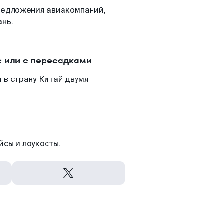
редложения авиакомпаний,
ань.
с или с пересадками
 в страну Китай двумя
йсы и лоукосты.