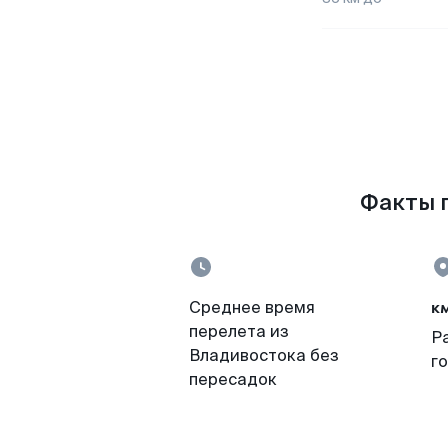
Факты п
к
Среднее время
перелета из
Р
Владивостока без
г
пересадок