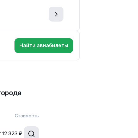
Найти авиабилеты
города
Стоимость
т
12 323 ₽