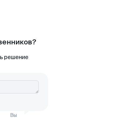
твенников?
ть решение
Вы