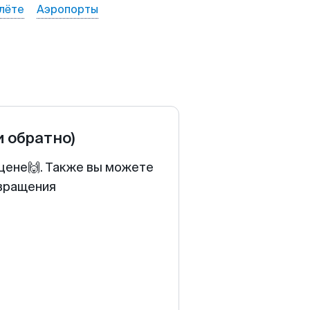
лёте
Аэропорты
и обратно)
 цене🙌. Также вы можете
звращения