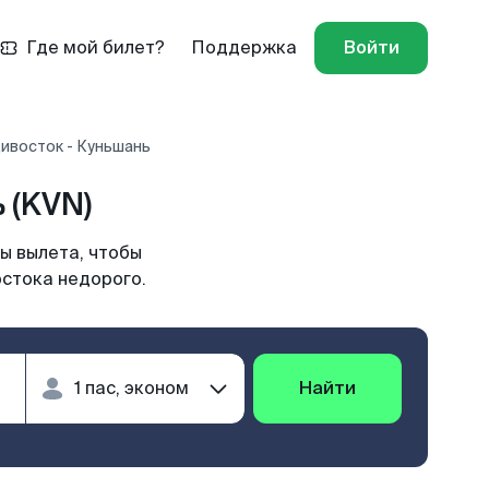
Где мой билет?
Поддержка
Войти
ивосток - Куньшань
 (KVN)
ы вылета, чтобы
остока недорого.
Найти