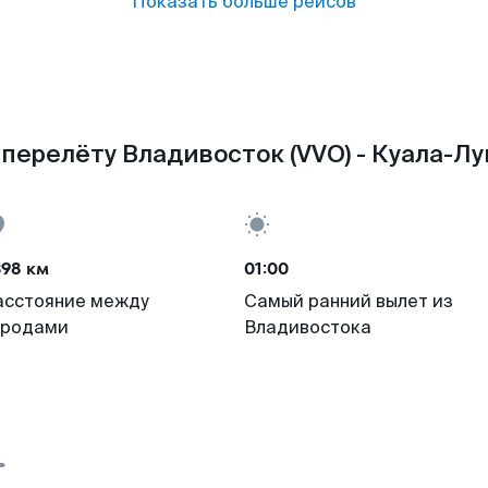
Показать больше рейсов
перелёту Владивосток (VVO) - Куала-Лу
398 км
01:00
асстояние между
Самый ранний вылет из
ородами
Владивостока