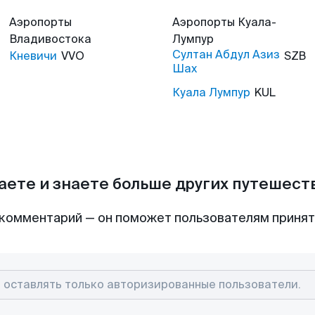
Аэропорты
Аэропорты
Куала-
Владивостока
Лумпур
Султан Абдул Азиз
Кневичи
VVO
SZB
Шах
Куала Лумпур
KUL
аете и знаете больше других путешес
комментарий — он поможет пользователям приня