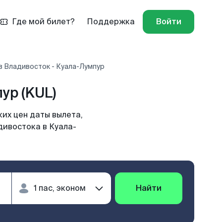
Где мой билет?
Поддержка
Войти
в Владивосток - Куала-Лумпур
ур (KUL)
их цен даты вылета,
дивостока в Куала-
Найти