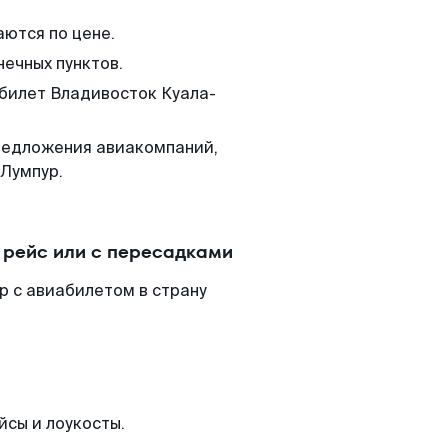
аются по цене.
нечных пунктов.
 билет Владивосток Куала-
редложения авиакомпаний,
-Лумпур.
 рейс или с пересадками
р с авиабилетом в страну
йсы и лоукосты.