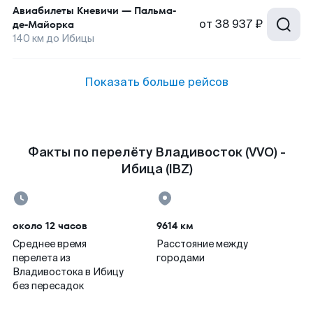
Авиабилеты
Кневичи
—
Пальма-
от
38 937 ₽
де-Майорка
140
км до
Ибицы
Показать больше рейсов
Факты по перелёту Владивосток (VVO) -
Ибица (IBZ)
около 12 часов
9614 км
Среднее время
Расстояние между
перелета из
городами
Владивостока в Ибицу
без пересадок