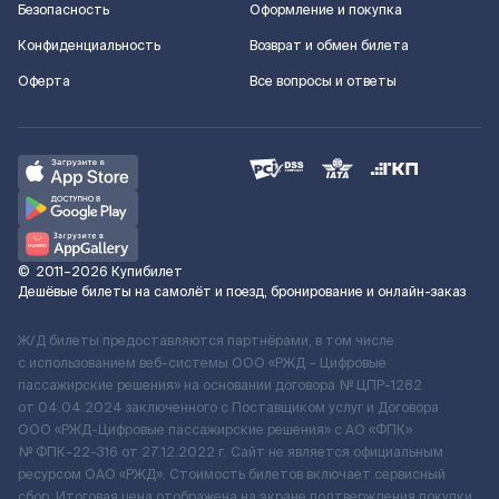
Безопасность
Оформление и покупка
Конфиденциальность
Возврат и обмен билета
Оферта
Все вопросы и ответы
©
2011–2026
Купибилет
Дешёвые билеты на самолёт и поезд, бронирование и онлайн-заказ
Ж/Д билеты предоставляются партнёрами, в том числе
с использованием веб-системы ООО «РЖД – Цифровые
пассажирские решения» на основании договора № ЦПР-1282
от 04.04.2024 заключенного с Поставщиком услуг и Договора
ООО «РЖД-Цифровые пассажирские решения» c АО «ФПК»
№ ФПК-22-316 от 27.12.2022 г. Сайт не является официальным
ресурсом ОАО «РЖД». Стоимость билетов включает сервисный
сбор. Итоговая цена отображена на экране подтверждения покупки.