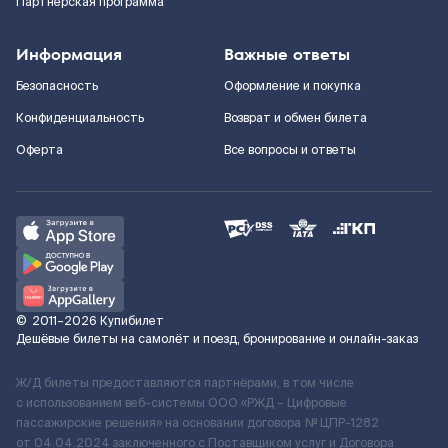
Партнерская программа
Информация
Важные ответы
Безопасность
Оформление и покупка
Конфиденциальность
Возврат и обмен билета
Оферта
Все вопросы и ответы
©
2011–2026
Купибилет
Дешёвые билеты на самолёт и поезд, бронирование и онлайн-заказ
Ж/Д билеты предоставляются партнёрами, в том числе
с использованием веб-системы ООО «РЖД – Цифровые
пассажирские решения» на основании договора № ЦПР-1282
от 04.04.2024 заключенного с Поставщиком услуг и Договора