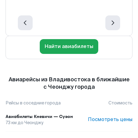
Найти авиабилеты
Авиарейсы из Владивостока в ближайшие
с Чеонджу города
Рейсы в соседние города
Стоимость
Авиабилеты
Кневичи
—
Суэон
Посмотреть цены
73
км до
Чеонджу