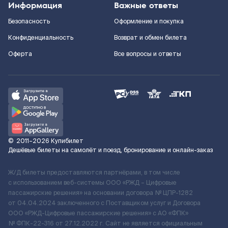
Информация
Важные ответы
Безопасность
Оформление и покупка
Конфиденциальность
Возврат и обмен билета
Оферта
Все вопросы и ответы
©
2011–2026
Купибилет
Дешёвые билеты на самолёт и поезд, бронирование и онлайн-заказ
Ж/Д билеты предоставляются партнёрами, в том числе
с использованием веб-системы ООО «РЖД – Цифровые
пассажирские решения» на основании договора № ЦПР-1282
от 04.04.2024 заключенного с Поставщиком услуг и Договора
ООО «РЖД-Цифровые пассажирские решения» c АО «ФПК»
№ ФПК-22-316 от 27.12.2022 г. Сайт не является официальным