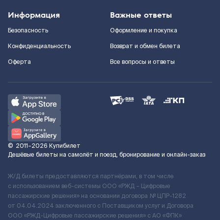
Информация
Важные ответы
Безопасность
Оформление и покупка
Конфиденциальность
Возврат и обмен билета
Оферта
Все вопросы и ответы
©
2011–2026
Купибилет
Дешёвые билеты на самолёт и поезд, бронирование и онлайн-заказ
Ж/Д билеты предоставляются партнёрами, в том числе
с использованием веб-системы ООО «РЖД – Цифровые
пассажирские решения» на основании договора № ЦПР-1282
от 04.04.2024 заключенного с Поставщиком услуг и Договора
ООО «РЖД-Цифровые пассажирские решения» c АО «ФПК»