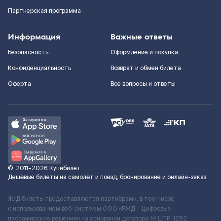
Партнерская программа
Информация
Важные ответы
Безопасность
Оформление и покупка
Конфиденциальность
Возврат и обмен билета
Оферта
Все вопросы и ответы
©
2011–2026
Купибилет
Дешёвые билеты на самолёт и поезд, бронирование и онлайн-заказ
Ж/Д билеты предоставляются партнёрами, в том числе
с использованием веб-системы ООО «РЖД – Цифровые
пассажирские решения» на основании договора № ЦПР-1282