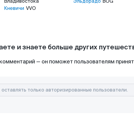
Владивостока
Эльдорадо
BOG
Кневичи
VVO
аете и знаете больше других путешес
комментарий — он поможет пользователям приня