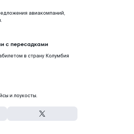
редложения авиакомпаний,
.
ли с пересадками
абилетом в страну Колумбия
йсы и лоукосты.