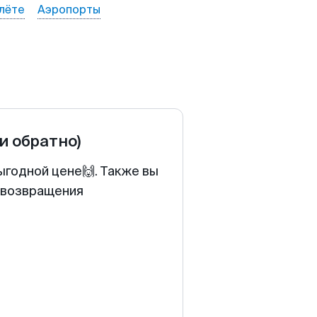
лёте
Аэропорты
 и обратно)
ыгодной цене🙌. Также вы
у возвращения