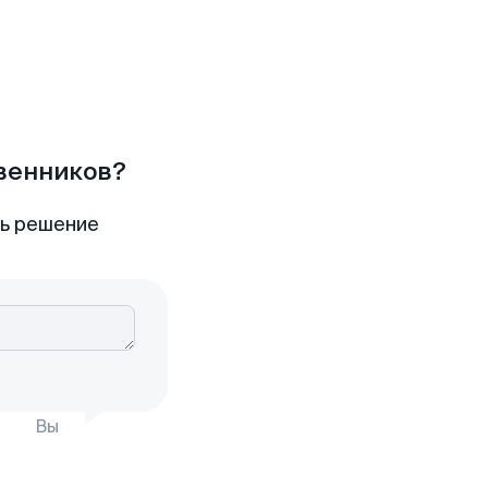
твенников?
ть решение
Вы