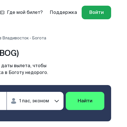
Где мой билет?
Поддержка
Войти
в Владивосток - Богота
(BOG)
 даты вылета, чтобы
а в Боготу недорого.
Найти