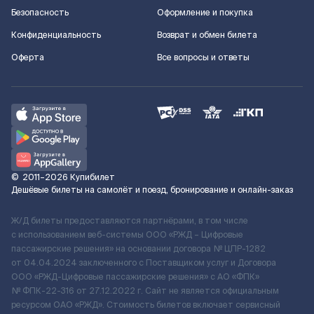
Безопасность
Оформление и покупка
Конфиденциальность
Возврат и обмен билета
Оферта
Все вопросы и ответы
©
2011–2026
Купибилет
Дешёвые билеты на самолёт и поезд, бронирование и онлайн-заказ
Ж/Д билеты предоставляются партнёрами, в том числе
с использованием веб-системы ООО «РЖД – Цифровые
пассажирские решения» на основании договора № ЦПР-1282
от 04.04.2024 заключенного с Поставщиком услуг и Договора
ООО «РЖД-Цифровые пассажирские решения» c АО «ФПК»
№ ФПК-22-316 от 27.12.2022 г. Сайт не является официальным
ресурсом ОАО «РЖД». Стоимость билетов включает сервисный