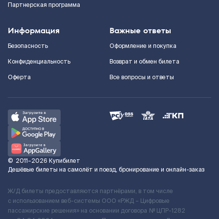
Партнерская программа
Информация
Важные ответы
Безопасность
Оформление и покупка
Конфиденциальность
Возврат и обмен билета
Оферта
Все вопросы и ответы
©
2011–2026
Купибилет
Дешёвые билеты на самолёт и поезд, бронирование и онлайн-заказ
Ж/Д билеты предоставляются партнёрами, в том числе
с использованием веб-системы ООО «РЖД – Цифровые
пассажирские решения» на основании договора № ЦПР-1282