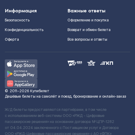
Информация
Важные ответы
Безопасность
Оформление и покупка
Конфиденциальность
Возврат и обмен билета
Оферта
Все вопросы и ответы
©
2011–2026
Купибилет
Дешёвые билеты на самолёт и поезд, бронирование и онлайн-заказ
Ж/Д билеты предоставляются партнёрами, в том числе
с использованием веб-системы ООО «РЖД – Цифровые
пассажирские решения» на основании договора № ЦПР-1282
от 04.04.2024 заключенного с Поставщиком услуг и Договора
ООО «РЖД-Цифровые пассажирские решения» c АО «ФПК»