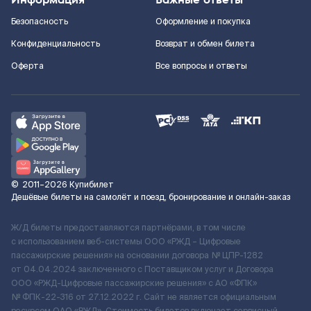
Безопасность
Оформление и покупка
Конфиденциальность
Возврат и обмен билета
Оферта
Все вопросы и ответы
©
2011–2026
Купибилет
Дешёвые билеты на самолёт и поезд, бронирование и онлайн-заказ
Ж/Д билеты предоставляются партнёрами, в том числе
с использованием веб-системы ООО «РЖД – Цифровые
пассажирские решения» на основании договора № ЦПР-1282
от 04.04.2024 заключенного с Поставщиком услуг и Договора
ООО «РЖД-Цифровые пассажирские решения» c АО «ФПК»
№ ФПК-22-316 от 27.12.2022 г. Сайт не является официальным