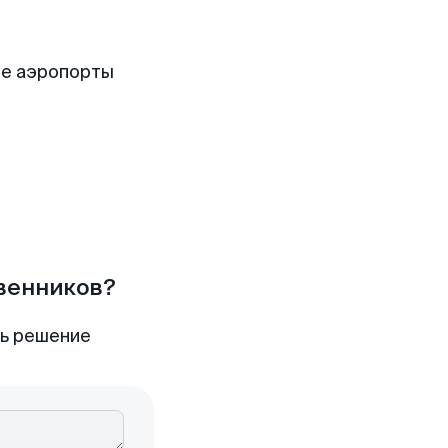
ие аэропорты
твенников?
ть решение