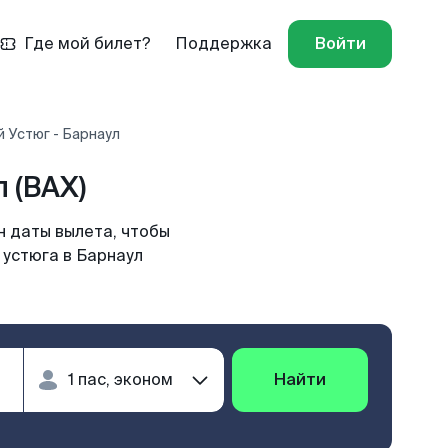
Где мой билет?
Поддержка
Войти
 Устюг - Барнаул
 (BAX)
н даты вылета, чтобы
 устюга в Барнаул
Найти