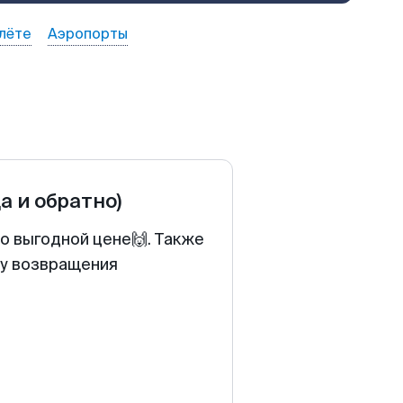
лёте
Аэропорты
да и обратно)
по выгодной цене🙌. Также
ту возвращения