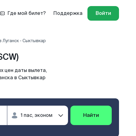
Где мой билет?
Поддержка
Войти
 Луганск - Сыктывкар
SCW)
х цен даты вылета,
ганска в Сыктывкар
Найти