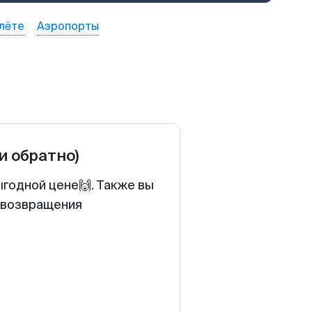
лёте
Аэропорты
 и обратно)
ыгодной цене🙌. Также вы
у возвращения