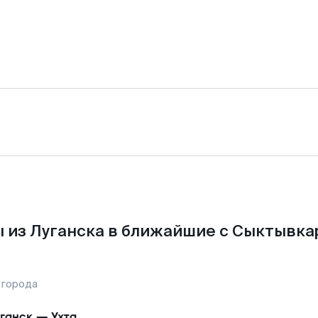
 из Луганска в ближайшие с Сыктывка
 города
ганск
—
Ухта