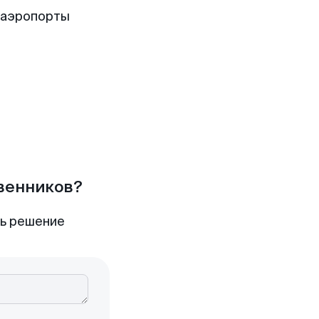
 аэропорты
твенников?
ть решение