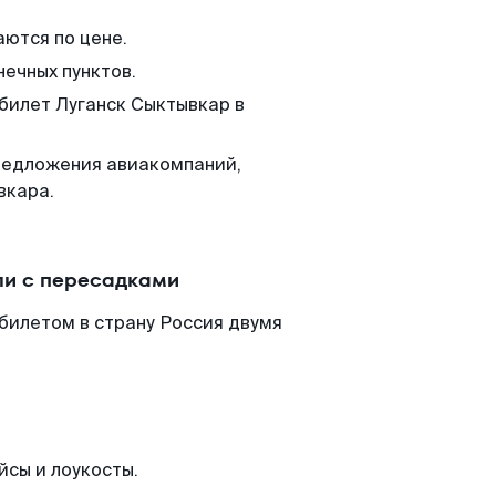
аются по цене.
нечных пунктов.
 билет Луганск Сыктывкар в
редложения авиакомпаний,
вкара.
ли с пересадками
билетом в страну Россия двумя
йсы и лоукосты.