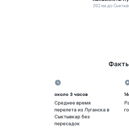
262
км до
Сыктыв
Факты
около 3 часов
16
Среднее время
Р
перелета из Луганска в
г
Сыктывкар без
пересадок