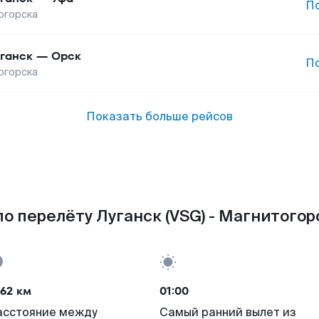
П
огорска
ганск
—
Орск
П
огорска
Показать больше рейсов
о перелёту Луганск (VSG) - Магнитогор
62 км
01:00
асстояние между
Самый ранний вылет из