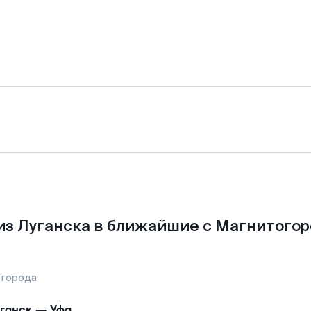
из Луганска в ближайшие с Магнитогор
 города
ганск
—
Уфа