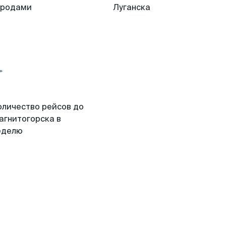
ородами
Луганска
оличество рейсов до
агнитогорска в
еделю