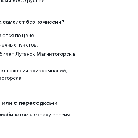
елями 9000 рублей
а самолет без комиссии?
аются по цене.
нечных пунктов.
 билет Луганск Магнитогорск в
редложения авиакомпаний,
тогорска.
 или с пересадками
виабилетом в страну Россия