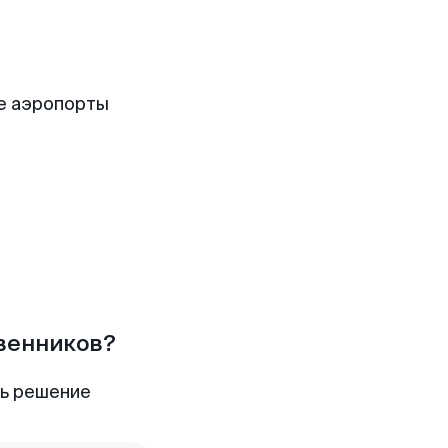
е аэропорты
твенников?
ть решение