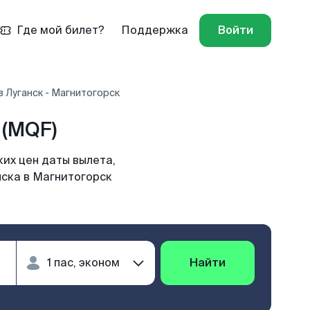
Где мой билет?
Поддержка
Войти
 Луганск - Магнитогорск
 (MQF)
их цен даты вылета,
нска в Магнитогорск
Найти