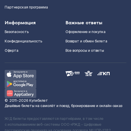
Партнерская программа
Информация
Важные ответы
Безопасность
Оформление и покупка
Конфиденциальность
Возврат и обмен билета
Оферта
Все вопросы и ответы
©
2011–2026
Купибилет
Дешёвые билеты на самолёт и поезд, бронирование и онлайн-заказ
Ж/Д билеты предоставляются партнёрами, в том числе
с использованием веб-системы ООО «РЖД – Цифровые
пассажирские решения» на основании договора № ЦПР-1282