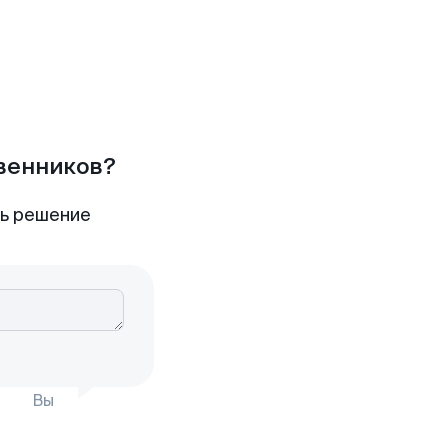
твенников?
ть решение
Вы