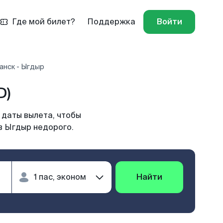
Где мой билет?
Поддержка
Войти
анск - Ыгдыр
D)
 даты вылета, чтобы
в Ыгдыр недорого.
Найти