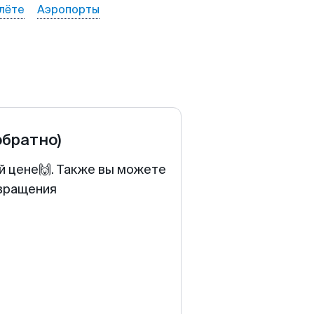
лёте
Аэропорты
обратно)
й цене🙌. Также вы можете
звращения