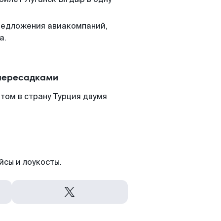
редложения авиакомпаний,
а.
 пересадками
том в страну Турция двумя
йсы и лоукосты.