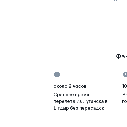
Фак
около 2 часов
1
Среднее время
Р
перелета из Луганска в
г
Ыгдыр без пересадок