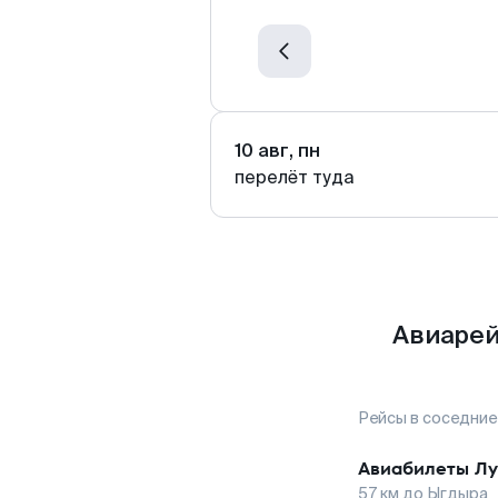
10 авг, пн
перелёт туда
Авиарей
Рейсы в соседние
Авиабилеты
Лу
57
км до
Ыгдыра