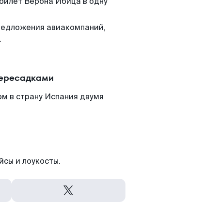
 билет Верона Ибица в одну
редложения авиакомпаний,
.
пересадками
м в страну Испания двумя
йсы и лоукосты.