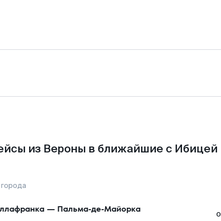
ейсы из Вероны в ближайшие с Ибицей 
 города
ллафранка
—
Пальма-де-Майорка
о