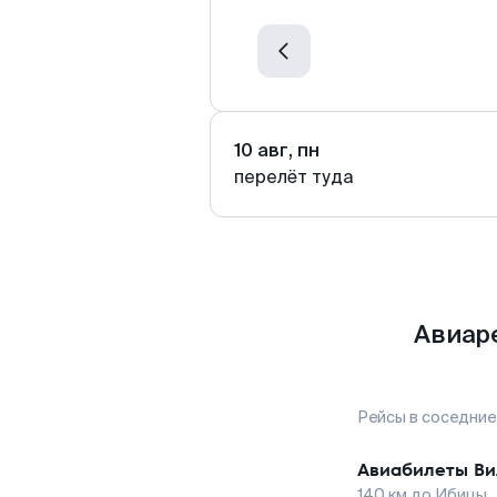
10 авг, пн
перелёт туда
Авиар
Рейсы в соседние
Авиабилеты
Ви
140
км до
Ибицы