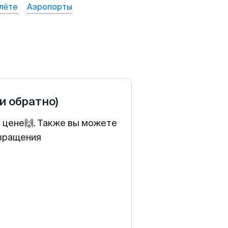
лёте
Аэропорты
 и обратно)
й цене🙌. Также вы можете
звращения