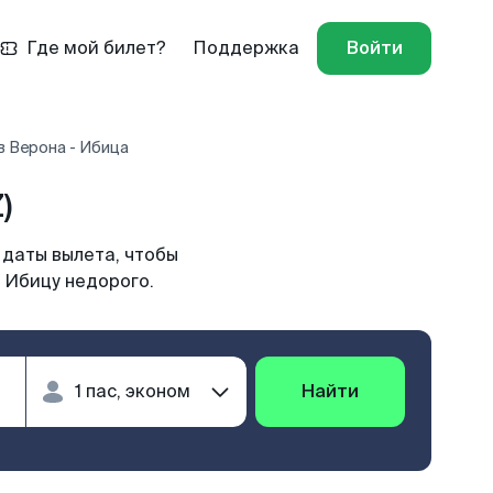
Где мой билет?
Поддержка
Войти
в Верона - Ибица
)
 даты вылета, чтобы
 Ибицу недорого.
Найти