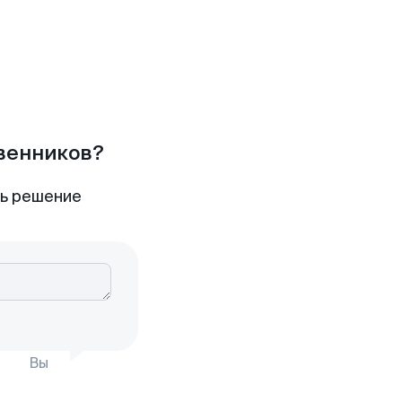
твенников?
ть решение
Вы