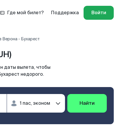
Где мой билет?
Поддержка
Войти
 Верона - Бухарест
UH)
н даты вылета, чтобы
Бухарест недорого.
Найти