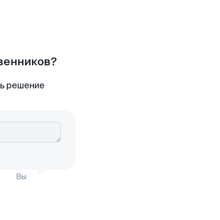
твенников?
ть решение
Вы