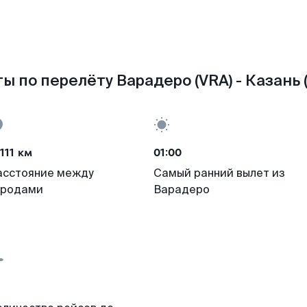
ы по перелёту Варадеро (VRA) - Казань 
111 км
01:00
асстояние между
Самый ранний вылет из
ородами
Варадеро