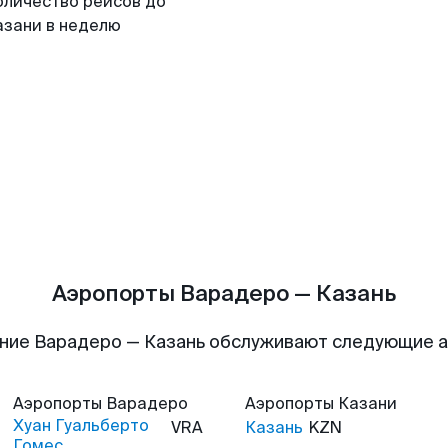
оличество рейсов до
азани в неделю
Аэропорты Варадеро — Казань
ние Варадеро — Казань обслуживают следующие 
Аэропорты
Варадеро
Аэропорты
Казани
Хуан Гуальберто
VRA
Казань
KZN
Гомес