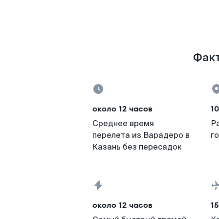
Факт
около 12 часов
10
Среднее время
Р
перелета из Варадеро в
г
Казань без пересадок
около 12 часов
15