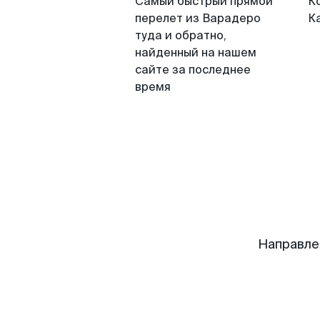
Самый быстрый прямой
К
перелет из Варадеро
К
туда и обратно,
найденный на нашем
сайте за последнее
время
Направле