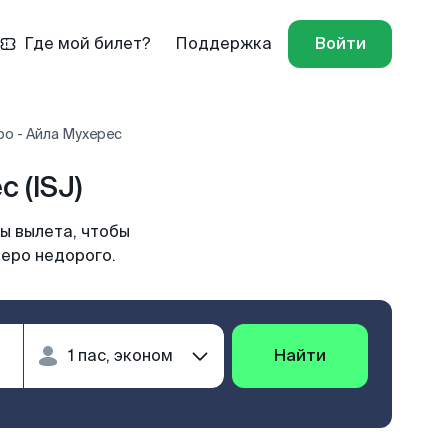
Где мой билет?
Поддержка
Войти
о - Айла Мухерес
 (ISJ)
ы вылета, чтобы
деро недорого.
Найти