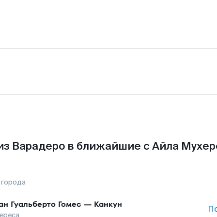
из Варадеро в ближайшие с Айла Мухер
 города
ан Гуальберто Гомес
—
Канкун
П
ереса