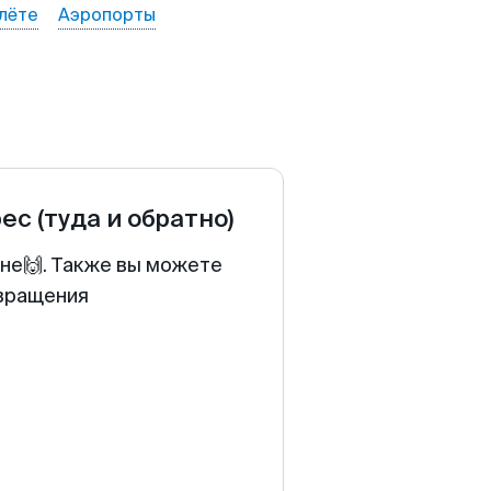
лёте
Аэропорты
рес
(туда и обратно)
ене🙌. Также вы можете
звращения