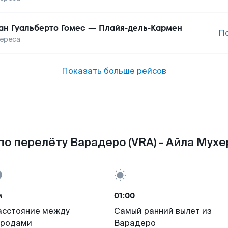
ан Гуальберто Гомес
—
Плайя-дель-Кармен
П
ереса
Показать больше рейсов
о перелёту Варадеро (VRA) - Айла Мухер
м
01:00
асстояние между
Самый ранний вылет из
ородами
Варадеро