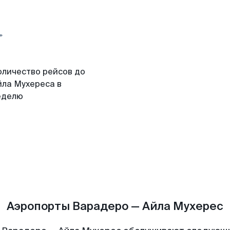
оличество рейсов до
йла Мухереса в
еделю
Аэропорты Варадеро — Айла Мухерес