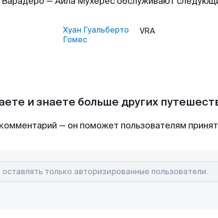
 Варадеро — Айла Мухерес обслуживают следующ
Хуан Гуальберто
VRA
Гомес
аете и знаете больше других путешес
комментарий — он поможет пользователям приня