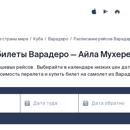
е страны мира
Куба
Варадеро
Расписание рейсов Варадер
илеты Варадеро — Айла Мухерес
шевых рейсов . Выбирайте в календаре низких цен дат
оимость перелета и купить билет на самолет из Вара