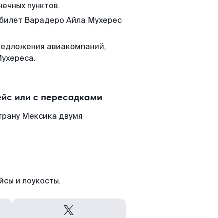
нечных пунктов.
м билет Варадеро Айла Мухерес
редложения авиакомпаний,
Мухереса.
йс или с пересадками
трану Мексика двумя
йсы и лоукосты.