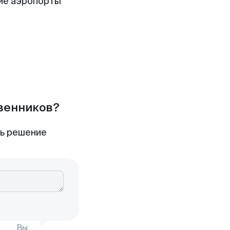
ие аэропорты
твенников?
ть решение
Вы