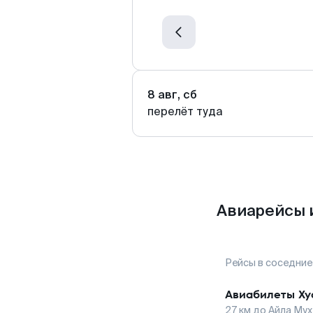
8 авг, сб
перелёт туда
Авиарейсы 
Рейсы в соседние
Авиабилеты
Ху
27
км до
Айла Мух