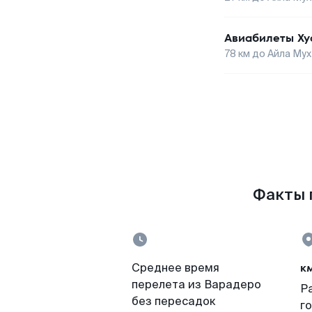
Авиабилеты
Ху
78
км до
Айла Мух
Факты п
к
Среднее время
перелета из Варадеро
Р
без пересадок
г